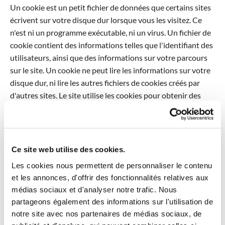
Un cookie est un petit fichier de données que certains sites
écrivent sur votre disque dur lorsque vous les visitez. Ce
n'est ni un programme exécutable, ni un virus. Un fichier de
cookie contient des informations telles que l'identifiant des
utilisateurs, ainsi que des informations sur votre parcours
sur le site. Un cookie ne peut lire les informations sur votre
disque dur, ni lire les autres fichiers de cookies créés par
d'autres sites. Le site utilise les cookies pour obtenir des
informations sur le trafic généré par le site. Nous sommes
ainsi en mesure de déterminer l'usage que vous faites des
informations mises à votre disposition sur ce site, ainsi que
pour vérifier la pertinence de notre schéma de navigation
Ce site web utilise des cookies.
avec ses informations. Orange ne fait pas de corrélation
Les cookies nous permettent de personnaliser le contenu
entre les cookies et les informations personnelles que vous
et les annonces, d'offrir des fonctionnalités relatives aux
avez pu fournir, et ne vend pas ces informations à une
médias sociaux et d'analyser notre trafic. Nous
tierce-partie. Vous pouvez refuser les cookies, ou être
partageons également des informations sur l'utilisation de
informé lorsqu'un site veut écrire un cookie en réglant les
notre site avec nos partenaires de médias sociaux, de
préférences de votre navigateur.