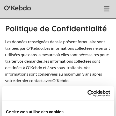
Accéder au contenu
O'Kebdo
Politique de Confidentialité
Les données renseignées dans le présent formulaire sont
traitées par O'Kebdo. Les informations collectées ne seront
utilisées que dans la mesure où elles sont nécessaires pour:
traiter vos demandes, les informations collectées sont
destinées à O'Kebdo et à ses sous-traitants. Vos
informations sont conservées au maximum 3 ans après
votre dernier contact avec O'Kebdo.
Conformément à la loi « informatique et libertés » du 6
janvier 1978 modifiée et au Règlement européen
n°2016/679/UE du 27 avril 2016, vous bénéficiez d’un droit
Ce site web utilise des cookies.
d’accès, de rectification, de portabilité et d’effacement de